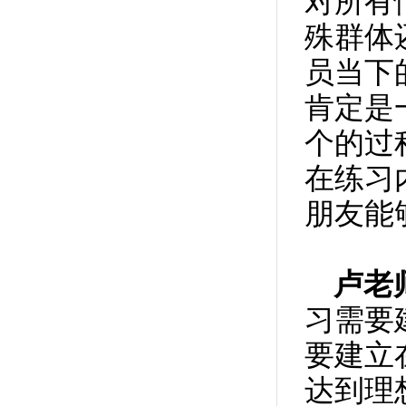
对所有
老师你好，我女儿由于高中同一个男孩有好...
殊群体
我是大龄青年（虚岁34），想与隔壁办公室...
员当下
你好老师,我学会感受一切的难受的念头,20...
老师我的问题是身体强迫，总是一整天24个...
肯定是
老是强迫自已念一个字，不念心里就焦虑不...
个的过
我以前怀疑过我不好，别人就会打哈欠，医...
在练习
老师您好，我应该是患上了强迫思维，原因...
我听到小孩子的声音，就非常烦躁不安，焦...
朋友能
最近一直对一些仇恨念念不忘，过去很久的...
感谢卢老师的醒悟疗法使我找到了方向，现...
卢老
老师，你好，我感觉强迫症患者的敏感神经...
老师，总是想去知道一些没什么意义的问题...
习需要
强迫症不可能一下子好，他是面对烦恼时能...
要建立
老师，你好，我现在总是对一些看不惯、让...
老师，你好，我请教你一个问题，我大致阅...
达到理
老师，您好，我有这么一个问题。就是有一...