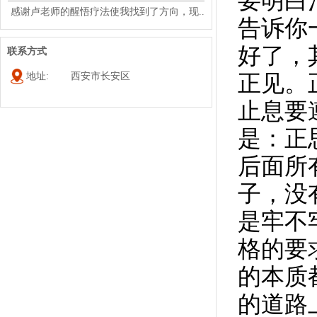
要明白
老师，你好，我感觉强迫症患者的敏感神经...
告诉你
老师，总是想去知道一些没什么意义的问题...
好了，
联系方式
强迫症不可能一下子好，他是面对烦恼时能...
正见
。
老师，你好，我现在总是对一些看不惯、让...
地址:
西安市长安区
老师，你好，我请教你一个问题，我大致阅...
止息要
老师，您好，我有这么一个问题。就是有一...
是：正
您好，我就是脑子里光反复的想起一件事，...
想问老师，呼吸强迫症患者可以用您公益讲...
后面所
子，没
卢老师，你好，我患有很严重的强迫症，真...
是牢不
你好卢老师,我是2015年买了你写的书后,领...
老师你好，我女儿由于高中同一个男孩有好...
格的要
我是大龄青年（虚岁34），想与隔壁办公室...
的本质
你好老师,我学会感受一切的难受的念头,20...
老师我的问题是身体强迫，总是一整天24个...
的道路
老是强迫自已念一个字，不念心里就焦虑不...