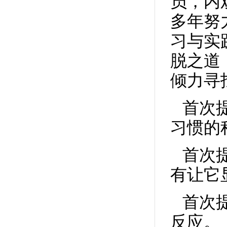
员，内
老师，总是想去知道一些没什么意义的问题...
多年努
强迫症不可能一下子好，他是面对烦恼时能...
习与实
老师，你好，我现在总是对一些看不惯、让...
老师，你好，我请教你一个问题，我大致阅...
脱之道
老师，您好，我有这么一个问题。就是有一...
倾力寻
您好，我就是脑子里光反复的想起一件事，...
想问老师，呼吸强迫症患者可以用您公益讲...
首次
习惯的
首次提
有让它
首次提
反应。