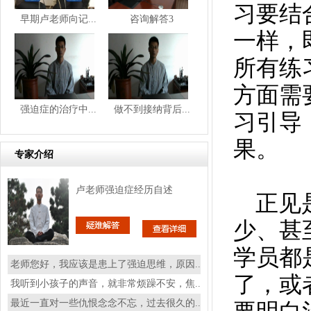
习
要结
早期卢老师向记...
咨询解答3
一样，
所有练
方面需
卢老师，你好，我患有很严重的强迫症，真...
强迫症的治疗中...
做不到接纳背后...
你好卢老师,我是2015年买了你写的书后,领...
习引导
老师你好，我女儿由于高中同一个男孩有好...
果。
我是大龄青年（虚岁34），想与隔壁办公室...
专家介绍
你好老师,我学会感受一切的难受的念头,20...
卢老师强迫症经历自述
老师我的问题是身体强迫，总是一整天24个...
正见
老是强迫自已念一个字，不念心里就焦虑不...
少、甚
我以前怀疑过我不好，别人就会打哈欠，医...
老师您好，我应该是患上了强迫思维，原因...
学员都
我听到小孩子的声音，就非常烦躁不安，焦...
了，或
最近一直对一些仇恨念念不忘，过去很久的...
感谢卢老师的醒悟疗法使我找到了方向，现...