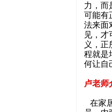
力，而
您好，我就是脑子里光反复的想起一件事，...
可能有
想问老师，呼吸强迫症患者可以用您公益讲...
法来面
卢老师，你好，我患有很严重的强迫症，真...
见，才
你好卢老师,我是2015年买了你写的书后,领...
老师你好，我女儿由于高中同一个男孩有好...
义，正
我是大龄青年（虚岁34），想与隔壁办公室...
程就是
你好老师,我学会感受一切的难受的念头,20...
何让自
老师我的问题是身体强迫，总是一整天24个...
老是强迫自已念一个字，不念心里就焦虑不...
我以前怀疑过我不好，别人就会打哈欠，医...
卢老师
老师您好，我应该是患上了强迫思维，原因...
我听到小孩子的声音，就非常烦躁不安，焦...
最近一直对一些仇恨念念不忘，过去很久的...
在家
感谢卢老师的醒悟疗法使我找到了方向，现...
老师，你好，我感觉强迫症患者的敏感神经...