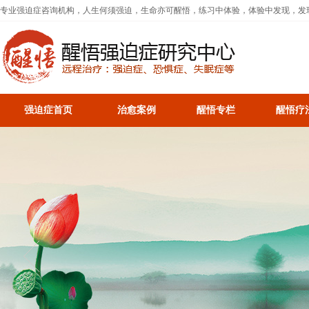
专业强迫症咨询机构，人生何须强迫，生命亦可醒悟，练习中体验，体验中发现，发
强迫症首页
治愈案例
醒悟专栏
醒悟疗