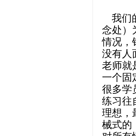
我以前怀疑过我不好，别人就会打哈欠，医...
我们
老师您好，我应该是患上了强迫思维，原因...
我听到小孩子的声音，就非常烦躁不安，焦...
念处）
最近一直对一些仇恨念念不忘，过去很久的...
情况
，
感谢卢老师的醒悟疗法使我找到了方向，现...
老师，你好，我感觉强迫症患者的敏感神经...
没有人
老师，总是想去知道一些没什么意义的问题...
老师就
强迫症不可能一下子好，他是面对烦恼时能...
一个固
老师，你好，我现在总是对一些看不惯、让...
老师，你好，我请教你一个问题，我大致阅...
很多学
老师，您好，我有这么一个问题。就是有一...
练习往
您好，我就是脑子里光反复的想起一件事，...
想问老师，呼吸强迫症患者可以用您公益讲...
理想，
械式的
卢老师，你好，我患有很严重的强迫症，真...
你好卢老师,我是2015年买了你写的书后,领...