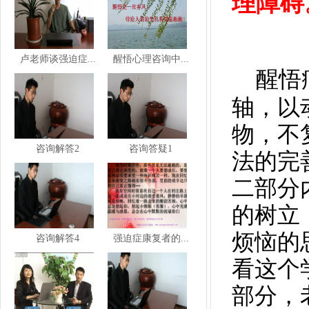
理障碍
卢老师谈强迫症...
醒悟心理咨询中...
醒悟
轴，以
物，不
咨询解答2
咨询答疑1
法的完
二部分
的树立
烦恼的
咨询解答4
强迫症康复者的...
看这个
部分，