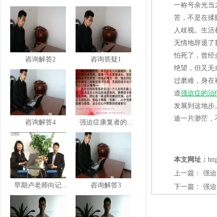
一称号余光当
苦，不是在揉
人歧视。生活
无情地辞退了
怕死了，曾经
咨询解答2
咨询答疑1
绝望，但又无
过磨难，身在
道
强迫症的治
发展到这地步
途一片渺茫，
咨询解答4
强迫症康复者的...
本文网址：
htt
上一篇：
强迫
早期卢老师向记...
咨询解答3
下一篇：
强迫