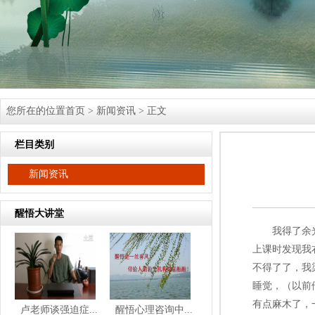
您所在的位置
首页
>
新闻资讯
> 正文
栏目类别
新闻资讯
醒悟大讲堂
我得了余光9
上课时发现我
不得了了，我
睡觉，（以前
有点麻木了，
卢老师谈强迫症...
醒悟心理咨询中...