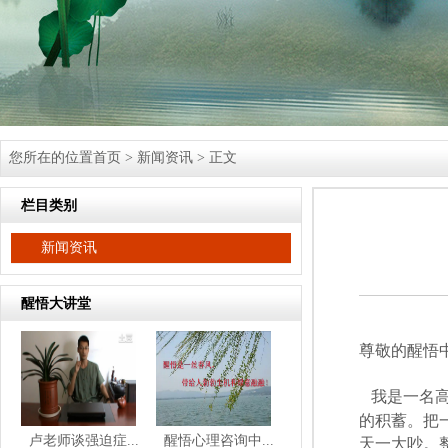
您所在的位置
首页
>
新闻资讯
> 正文
栏目类别
新闻资讯
醒悟大讲堂
尊敬的
醒悟
我是一名
的积蓄。把
卢老师谈强迫症...
醒悟心理咨询中...
天一大吵。