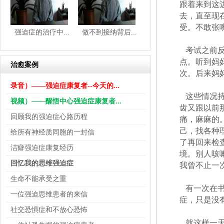
跟着来到这
去，直至现
受。不敢张
强迫症的治疗中...
做不到接纳背后...
考试之前
点。听到妈
治愈案例
次。后来妈
录音）——强迫症康复者--今天的...
这些情况
视频）——醒悟中心强迫症康复者...
齿又跟以前
回顾我的强迫症心路历程
痛，麻麻的
己，找各种
给所有神经质同胞的一封信
了再回来检
洁癖强迫症康复经历
境。别人咳
回忆我的思维强迫症
我曾不止一
生命不能承受之重
有一次在
一位强迫思维患者的来信
症，只是没
社交恐惧症和不放心恐怖
就这样一