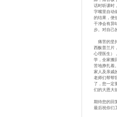
话时听课时
字嘴里自动
的结果，便
干净会有异
步。对自己
痛苦的坚
西酞普兰片
心理医生）
学，全家搬
苦地挣扎着
家人及亲戚
老师们帮帮
了，您一定
们的大恩大
期待您的回
最后祝你们