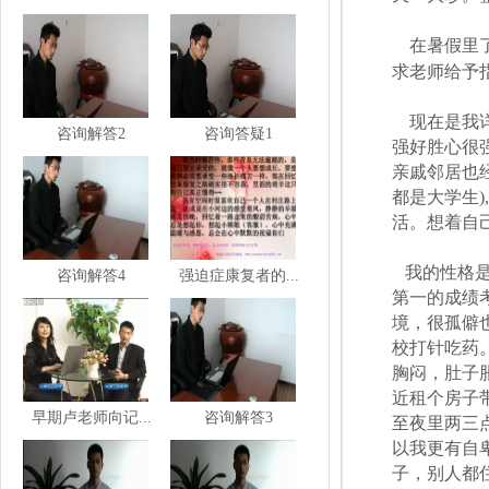
在暑假里
求老师给予
现在是我
咨询解答2
咨询答疑1
强好胜心很
亲戚邻居也
都是大学生
),
活。想着自
我的性格
咨询解答4
强迫症康复者的...
第一的成绩
境，很孤僻
校打针吃药
胸闷，肚子
近租个房子
早期卢老师向记...
咨询解答3
至夜里两三
以我更有自
子，别人都