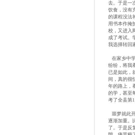
去。于是一
饮食，没有
的课程没法
用书本作掩
校，又进入
成了考试。
我选择转回
在家乡中
纷纷，将我
已是如此，
间，真的很
年的路上，
的学，甚至
考了全县第
1
噩梦就此
逐渐加重。
了。于是反
隙，痛苦极