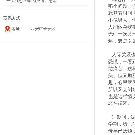
一位社恐失眠的强迫症患者
那个问题，
就算着时间
联系方式
不像男人，
人能体会我
地址:
西安市长安区
光中一次又
烦，要是以
人际关系也
恐慌，一看
结痛苦，这
头。但又顾
趣，心里疙
所以又会纠
也是这样情
恶性循环。
这期间，
学期，我已
母早已厌烦