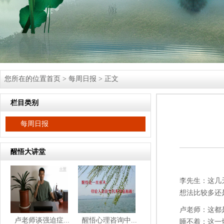
您所在的位置
首页
>
每周日报
> 正文
栏目类别
每周日报
醒悟大讲堂
李先生：这几
想法比较多还
卢老师：这都
卢老师谈强迫症...
醒悟心理咨询中...
睡不着；这一