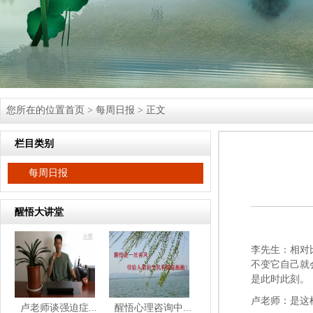
您所在的位置
首页
>
每周日报
> 正文
栏目类别
每周日报
醒悟大讲堂
李先生：相对
不变它自己就
是此时此刻。
卢老师：是这
卢老师谈强迫症...
醒悟心理咨询中...