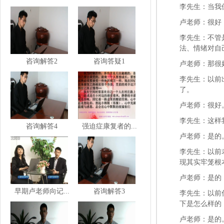
李先生：当我
卢老师：很好
李先生：不管
法、情绪对自
咨询解答2
咨询答疑1
卢老师：那很
李先生：以前
了。
卢老师：很好
李先生：这样
咨询解答4
强迫症康复者的...
卢老师：是的
李先生：以前
现其实牢笼根
卢老师：是的
早期卢老师向记...
咨询解答3
李先生：以前
下是怎么样的
卢老师：是的